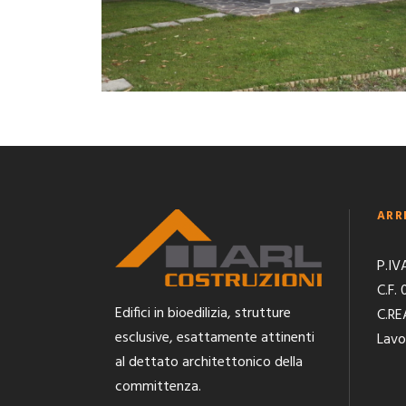
ARR
P.IV
C.F.
Edifici in bioedilizia, strutture
C.RE
esclusive, esattamente attinenti
Lavo
al dettato architettonico della
committenza.