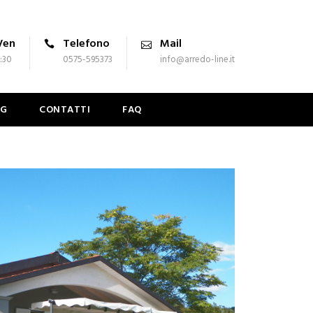
Ven
Telefono
Mail
7:30
0575-595373
info@arredo-line.it
OG
CONTATTI
FAQ