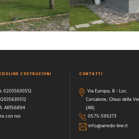
EDOLINE COSTRUZIONI
CONTATTI
A: 02035630512
Via Europa, 8 - Loc.
 02035630512
Corsalone, Chiusi della Ve
A: AR156894
(AR)
ra con noi
0575-595373
info@arredo-line.it