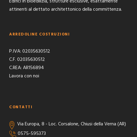
Edifici in bioedilizia, strutture esclusive, esattamente
attinenti al dettato architettonico della committenza.
ARREDOLINE COSTRUZIONI
P.IVA: 02035630512
C.F. 02035630512
C.REA: AR156894
Lavora con noi
CONTATTI
Via Europa, 8 - Loc. Corsalone, Chiusi della Verna (AR)
0575-595373