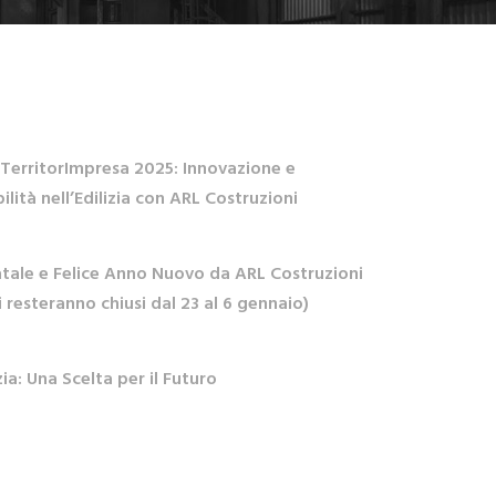
 TerritorImpresa 2025: Innovazione e
ilità nell’Edilizia con ARL Costruzioni
tale e Felice Anno Nuovo da ARL Costruzioni
ici resteranno chiusi dal 23 al 6 gennaio)
zia: Una Scelta per il Futuro