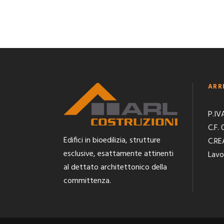
ARR
P.IV
C.F.
Edifici in bioedilizia, strutture
C.RE
esclusive, esattamente attinenti
Lavo
al dettato architettonico della
committenza.