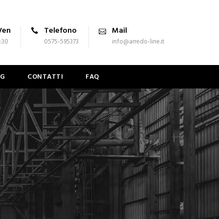
Ven
Telefono
Mail
7:30
0575-595373
info@arredo-line.it
OG
CONTATTI
FAQ