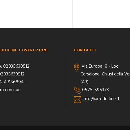
EDOLINE COSTRUZIONI
CONTATTI
A: 02035630512
Via Europa, 8 - Loc.
 02035630512
Corsalone, Chiusi della Ve
A: AR156894
(AR)
ra con noi
0575-595373
info@arredo-line.it