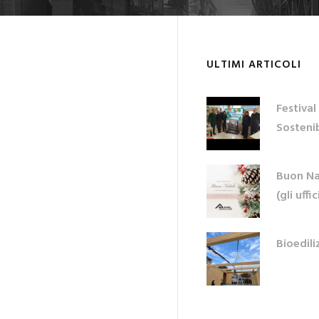
ULTIMI ARTICOLI
Festival
Sostenib
Buon Na
(gli uff
Bioedili